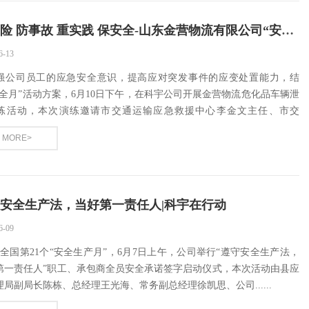
控风险 防事故 重实践 保安全-山东金营物流有限公司“安全生...
6-13
强公司员工的应急安全意识，提高应对突发事件的应变处置能力，结
安全月”活动方案，6月10日下午，在科宇公司开展金营物流危化品车辆泄
练活动，本次演练邀请市交通运输应急救援中心李金文主任、市交
.
MORE>
安全生产法，当好第一责任人|科宇在行动
6-09
是全国第21个“安全生产月”，6月7日上午，公司举行“遵守安全生产法，
第一责任人”职工、承包商全员安全承诺签字启动仪式，本次活动由县应
理局副局长陈栋、总经理王光海、常务副总经理徐凯思、公司......