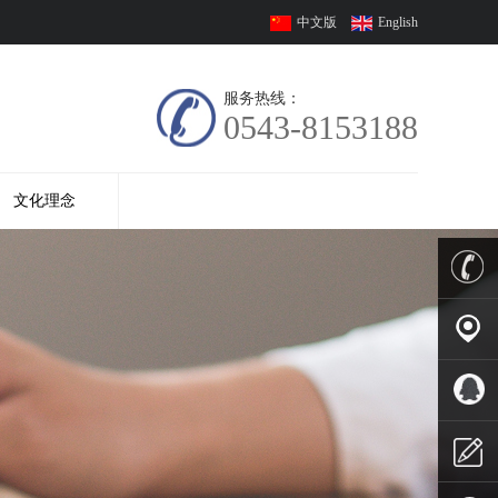
中文版
English
服务热线：
0543-8153188
文化理念
0543-
8153178
联系地
址
QQ客服