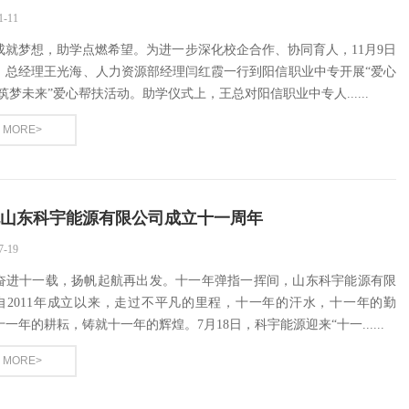
1-11
成就梦想，助学点燃希望。为进一步深化校企合作、协同育人，11月9日
，总经理王光海、人力资源部经理闫红霞一行到阳信职业中专开展“爱心
筑梦未来”爱心帮扶活动。助学仪式上，王总对阳信职业中专人......
MORE>
山东科宇能源有限公司成立十一周年
7-19
奋进十一载，扬帆起航再出发。十一年弹指一挥间，山东科宇能源有限
自2011年成立以来，走过不平凡的里程，十一年的汗水，十一年的勤
一年的耕耘，铸就十一年的辉煌。7月18日，科宇能源迎来“十一......
MORE>