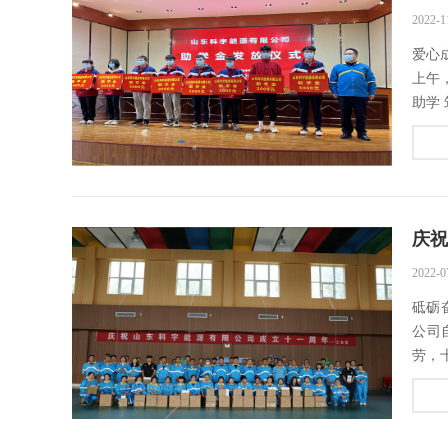
2022-1
爱心
上午
助学 
庆祝
2022-0
砥砺
公司
劳，十