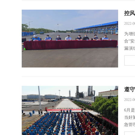
2022-0
为增
合“
漏演
通.....
遵守
2022-0
6月
当好
急管