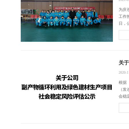
为庆
工作
日，公
2020-1
根据
（发
会稳