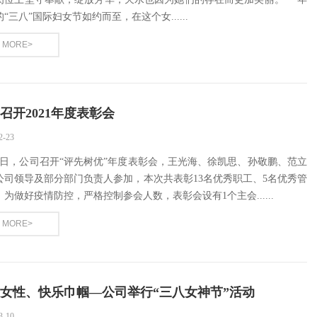
“三八”国际妇女节如约而至，在这个女......
MORE>
召开2021年度表彰会
2-23
27日，公司召开“评先树优”年度表彰会，王光海、徐凯思、孙敬鹏、范立
公司领导及部分部门负责人参加，本次共表彰13名优秀职工、5名优秀管
。为做好疫情防控，严格控制参会人数，表彰会设有1个主会......
MORE>
女性、快乐巾帼—公司举行“三八女神节”活动
3-10