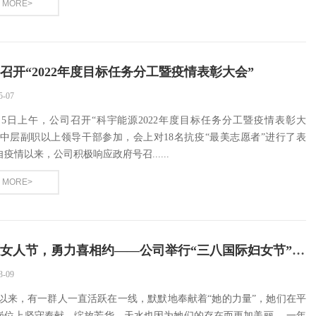
MORE>
召开“2022年度目标任务分工暨疫情表彰大会”
5-07
5日上午，公司召开“科宇能源2022年度目标任务分工暨疫情表彰大
，中层副职以上领导干部参加，会上对18名抗疫“最美志愿者”进行了表
疫情以来，公司积极响应政府号召......
MORE>
美丽女人节，勇力喜相约——公司举行“三八国际妇女节”活动
3-09
以来，有一群人一直活跃在一线，默默地奉献着“她的力量”，她们在平
岗位上坚守奉献，绽放芳华，天水也因为她们的存在而更加美丽。 一年